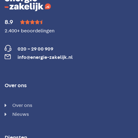
8.9





2.400+ beoordelingen
020 – 29 00 909
info@energie-zakelijk.nl
Over ons
Over ons
Nieuws
Diensten