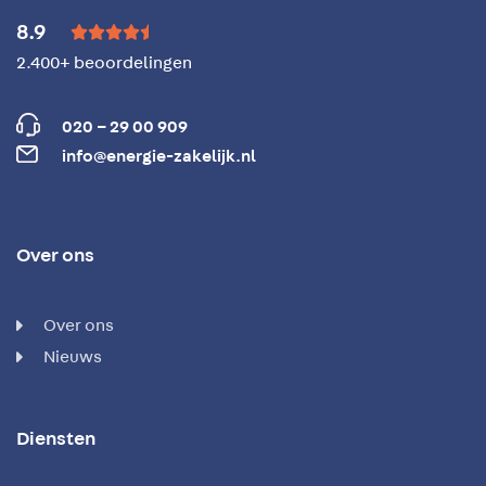
8.9





2.400+ beoordelingen
020 – 29 00 909
info@energie-zakelijk.nl
Over ons
Over ons
Nieuws
Diensten