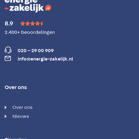
8.9





2.400+ beoordelingen
020 – 29 00 909
info@energie-zakelijk.nl
Over ons
Over ons
Nieuws