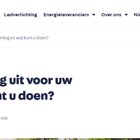
Ledverlichting
Energieleveranciers
Over ons
Ni
ming en wat kunt u doen?
 uit voor uw
t u doen?
min