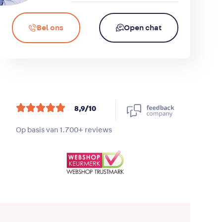
Bel ons
Open chat





8,9/10
1.700+
Op basis van
reviews