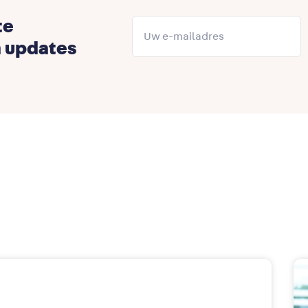
te
n updates