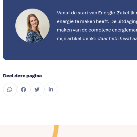
Vanaf de start van Energie-Zakelijk.nl
energie te maken heeft. De uitdaging l
maken van de complexe energiemar
mijn artikel denkt:
daar heb ik wat a
Deel deze pagina