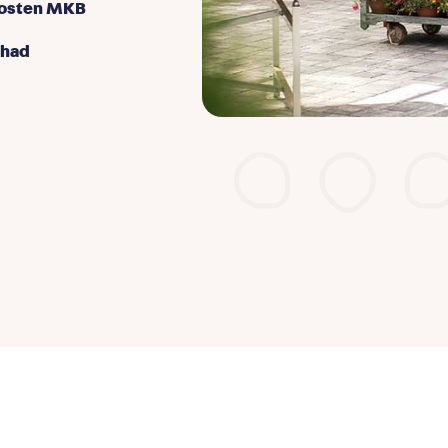
kosten MKB
 had