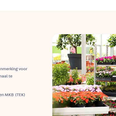
aanmerking voor
maal te
ten MKB (TEK)