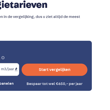
gietarieven
 in de vergelijking, dus u ziet altijd de meest
e
m3/jaar
Start vergelijken
epanelen
Bespaar tot wel €650,- per jaar