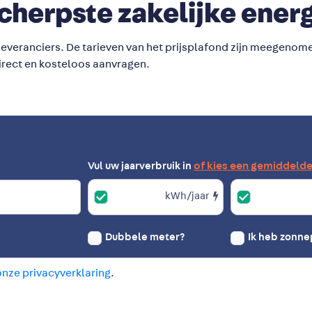
scherpste zakelijke ener
eleveranciers. De tarieven van het prijsplafond zijn meegenomen
direct en kosteloos aanvragen.
of kies een gemiddeld
Vul uw jaarverbruik in
kWh/jaar
Dubbele meter?
Ik heb zonn
onze privacyverklaring
.