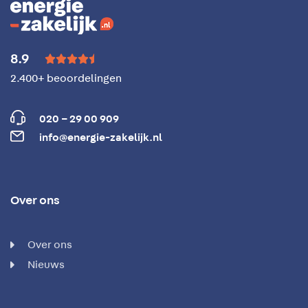
8.9





2.400+ beoordelingen
020 – 29 00 909
info@energie-zakelijk.nl
Over ons
Over ons
Nieuws